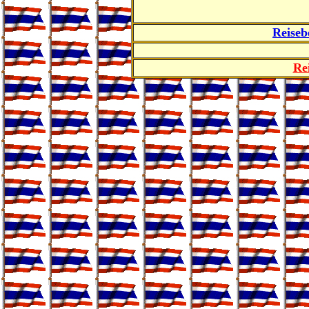
R
eiseb
Re