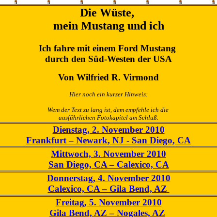
Die Wüste,
mein Mustang und ich
Ich fahre mit einem Ford Mustang
durch den Süd-Westen der USA
Von Wilfried R. Virmond
Hier noch ein
k
u
r
z
e
r
Hinweis:
Wem der Text zu lang ist, dem empfehle ich die
ausführlichen Fotokapitel am Schluß.
Dienstag, 2. November 2010
Frankfurt – Newark, NJ - San Diego, CA
Mittwoch, 3. November 2010
San Diego, CA – Calexico, CA
Donnerstag, 4.
November 2010
Calexico, CA – Gila Bend, AZ
Freitag, 5. November 2010
Gila Bend, AZ – Nogales, AZ