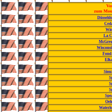
Vo
zum Mou
Düsseldo
Ceda
Win
La C
McGrego
Wisconsi
Fond
Elka
Sioux
S
S
S
Spea
Oel
Waterl